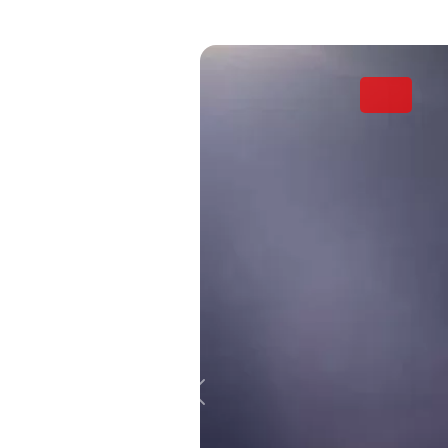
Kamis, 11 Januari 2024
TUTORIAL PENDAFTARAN
PETUGAS HAJI DAERAH (PHD)
Kecamatan Papua-Tengah TAHUN
1445 H/2024 M
Rabu, 10 Januari 2024
REKRUTMEN CALON PETUGAS
HAJI DAERAH PELAYANAN
UMUM, PELAYANAN BIMBINGAN
IBADAH DAN PELAYANAN
KESEHATAN Kecamatan Papua-
Tengah TAHUN 1445 H/2024 M
Rabu, 10 Januari 2024
HASIL SELEKSI TAHAP I CALON
PPIH KLOTER DAN PPIH ARAB
SAUDI PROV. DKI TAHUN
1445H/2024M
Selasa, 26 Desember 2023
Previous