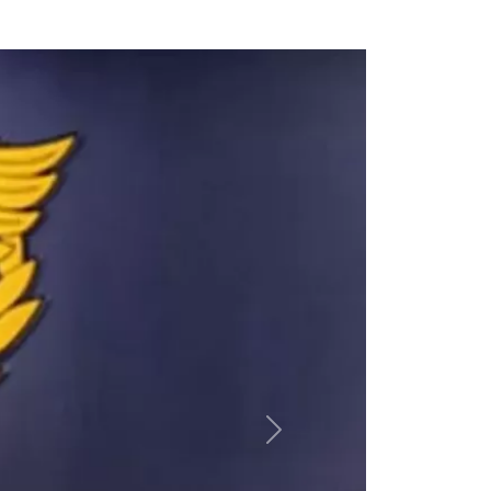
Sukabumi
Jumat, 12 Juli 2024
Pj. Bupati Sambut Kedatangan
Jemaah Haji Majalengka
Jumat, 12 Juli 2024
Kontingen Kecamatan Papua-
Tengah Siap Berlaga pada
Utsawa Dharmagita Nasional XV
Rabu, 10 Juli 2024
Menag Buka Utsawa Dharmagita
Nasional XV
Rabu, 10 Juli 2024
Next