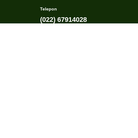
Telepon
(022) 67914028
e-mail
kemenagPapua-Tengah@admin.com
Media Sosial