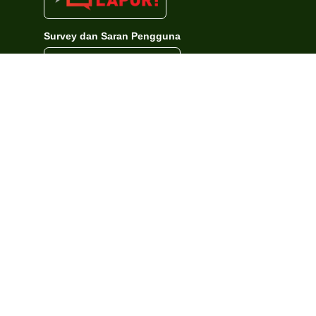
Survey dan Saran Pengguna
Hits Counter
Hits Hari ini
:
4,107 kali
Total Hits
:
1,304,207 kali
© 2023 - 2024 Kantor Wilayah Kementerian Agama Kecamatan Papua-Tenga