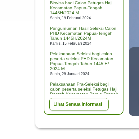
Biovisa bagi Caion Petugas Haji
Kecamatan Papua-Tengah
1445H/2024 M
Senin, 19 Februari 2024
Pengumuman Hasil Seleksi Calon
PHD Kecamatan Papua-Tengah
Tahun 1445H/2024M
Kamis, 15 Februari 2024
Pelaksanaan Seleksi bagi calon
peserta seleksi PHD Kecamatan
Papua-Tengah Tahun 1445 H/
2024 M
Senin, 29 Januari 2024
Pelaksanaan Pra-Seleksi bagi
calon peserta seleksi Petugas Haji
Daerah Kecamatan Papua-Tengah
Tahun 1445 H/ 2024 M
Lihat Semua Informasi
Jumat, 26 Januari 2024
PENGUMUMAN HASIL SELEKSI
TAHAP II CALON PPIH KLOTER
DAN PPIH ARAB SAUDI TINGKAT
PROV. Kecamatan Papua-Tengah
1445H/2024M